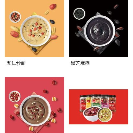
五仁炒面
黑芝麻糊