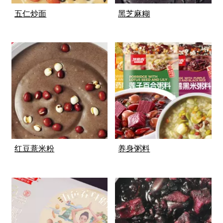
五仁炒面
黑芝麻糊
红豆薏米粉
养身粥料