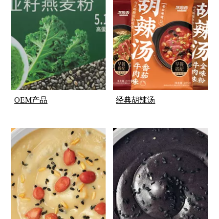
OEM产品
经典胡辣汤