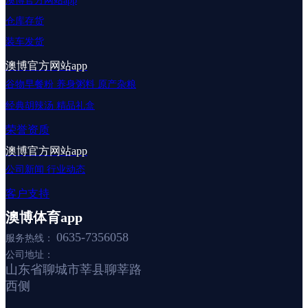
澳博官方网站app
仓库存货
装车发货
澳博官方网站app
谷物早餐粉
养身粥料
原产杂粮
经典胡辣汤
精品礼盒
荣誉资质
澳博官方网站app
公司新闻
行业动态
客户支持
澳博体育app
0635-7356058
服务热线：
公司地址：
山东省聊城市莘县聊莘路
西侧