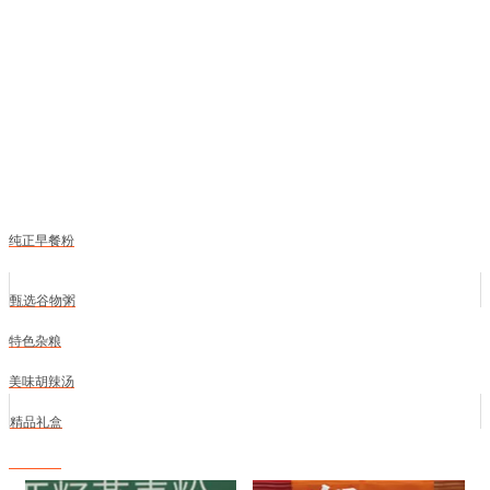
纯正早餐粉
甄选谷物粥
特色杂粮
美味胡辣汤
精品礼盒
食品安全