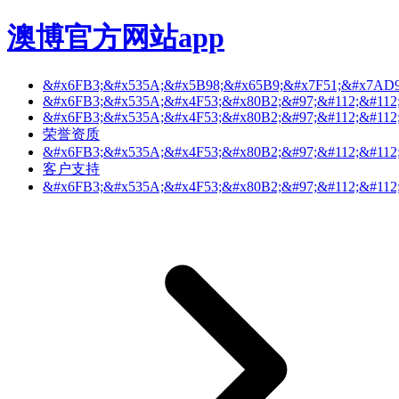
澳博官方网站app
&#x6FB3;&#x535A;&#x5B98;&#x65B9;&#x7F51;&#x7AD9;
&#x6FB3;&#x535A;&#x4F53;&#x80B2;&#97;&#112;&#112
&#x6FB3;&#x535A;&#x4F53;&#x80B2;&#97;&#112;&#112
荣誉资质
&#x6FB3;&#x535A;&#x4F53;&#x80B2;&#97;&#112;&#112
客户支持
&#x6FB3;&#x535A;&#x4F53;&#x80B2;&#97;&#112;&#112