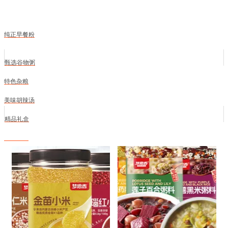
纯正早餐粉
甄选谷物粥
特色杂粮
美味胡辣汤
精品礼盒
食品安全