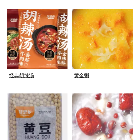
经典胡辣汤
黄金粥