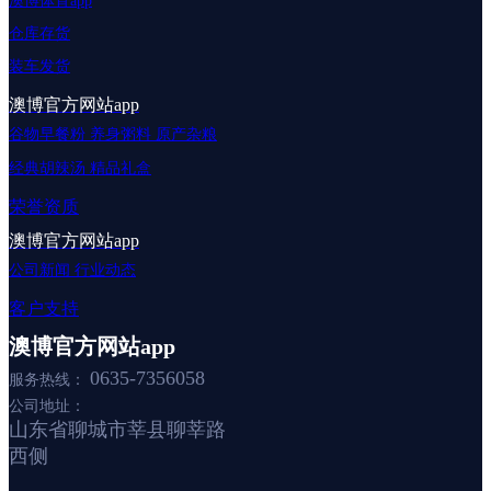
澳博体育app
仓库存货
装车发货
澳博官方网站app
谷物早餐粉
养身粥料
原产杂粮
经典胡辣汤
精品礼盒
荣誉资质
澳博官方网站app
公司新闻
行业动态
客户支持
澳博官方网站app
0635-7356058
服务热线：
公司地址：
山东省聊城市莘县聊莘路
西侧