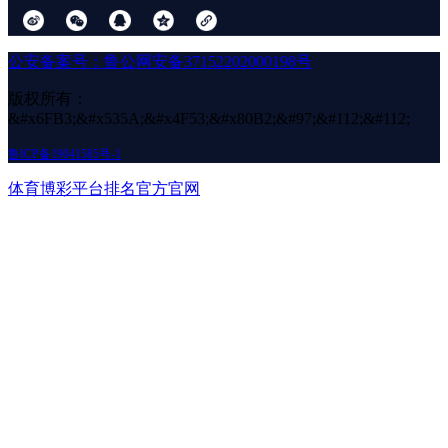
公安备案号：鲁公网安备37152202000198号
版权所有：
&#x6FB3;&#x535A;&#x4F53;&#x80B2;&#97;&#112;&#112;
鲁ICP备19041585号-1
体育博彩平台排名官方官网