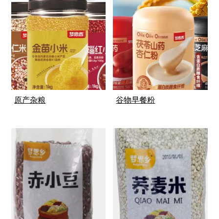
原产杂粮
谷物早餐粉