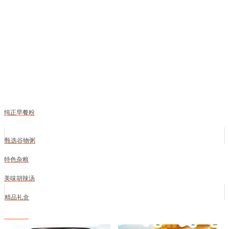
纯正早餐粉
甄选谷物粥
特色杂粮
美味胡辣汤
精品礼盒
食品安全