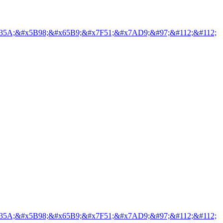
35A;&#x5B98;&#x65B9;&#x7F51;&#x7AD9;&#97;&#112;&#112;
35A;&#x5B98;&#x65B9;&#x7F51;&#x7AD9;&#97;&#112;&#112;