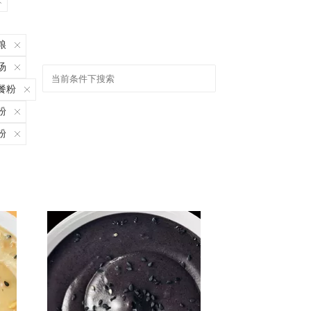
粮
汤
餐粉
粉
粉