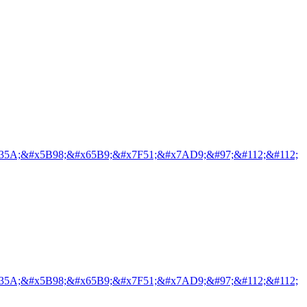
35A;&#x5B98;&#x65B9;&#x7F51;&#x7AD9;&#97;&#112;&#112;
35A;&#x5B98;&#x65B9;&#x7F51;&#x7AD9;&#97;&#112;&#112;