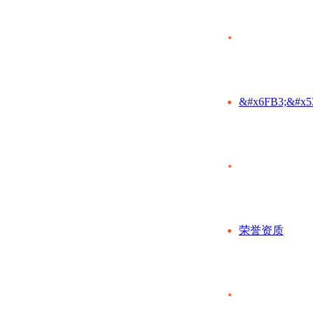
&#x6FB3;&#x5
荣誉资质