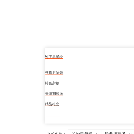
纯正早餐粉
甄选谷物粥
特色杂粮
美味胡辣汤
精品礼盒
食品安全