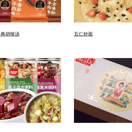
经典胡辣汤
五仁炒面