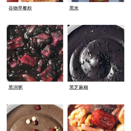
谷物早餐粉
黑米
黑润粥
黑芝麻糊