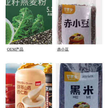
OEM产品
赤小豆