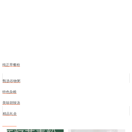
纯正早餐粉
甄选谷物粥
特色杂粮
美味胡辣汤
精品礼盒
食品安全