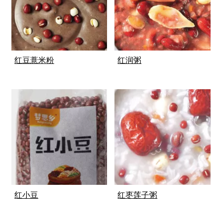
红豆薏米粉
红润粥
红小豆
红枣莲子粥