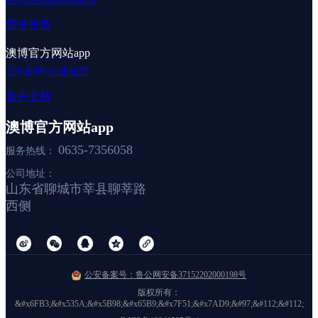
荣誉资质
澳博官方网站app
公司新闻
行业动态
客户支持
澳博官方网站app
0635-7356058
服务热线：
公司地址：
山东省聊城市莘县聊莘路
西侧
公安备案号：鲁公网安备37152202000198号
版权所有：
&#x6FB3;&#x535A;&#x5B98;&#x65B9;&#x7F51;&#x7AD9;&#97;&#112;&#112;