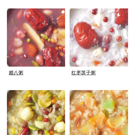
腊八粥
红枣莲子粥