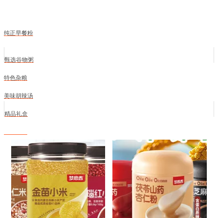
纯正早餐粉
甄选谷物粥
特色杂粮
美味胡辣汤
精品礼盒
食品安全