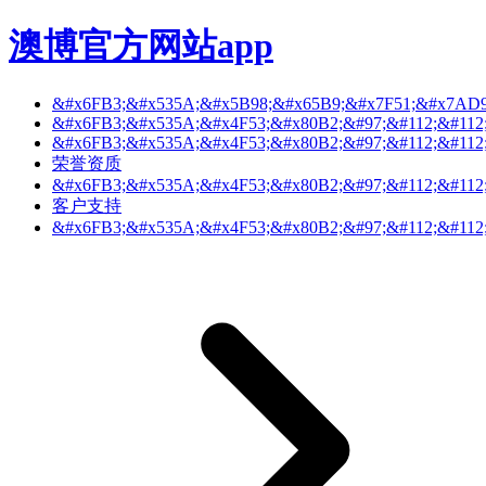
澳博官方网站app
&#x6FB3;&#x535A;&#x5B98;&#x65B9;&#x7F51;&#x7AD9;
&#x6FB3;&#x535A;&#x4F53;&#x80B2;&#97;&#112;&#112
&#x6FB3;&#x535A;&#x4F53;&#x80B2;&#97;&#112;&#112
荣誉资质
&#x6FB3;&#x535A;&#x4F53;&#x80B2;&#97;&#112;&#112
客户支持
&#x6FB3;&#x535A;&#x4F53;&#x80B2;&#97;&#112;&#112