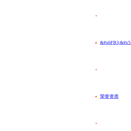
&#x6FB3;&#x5
荣誉资质