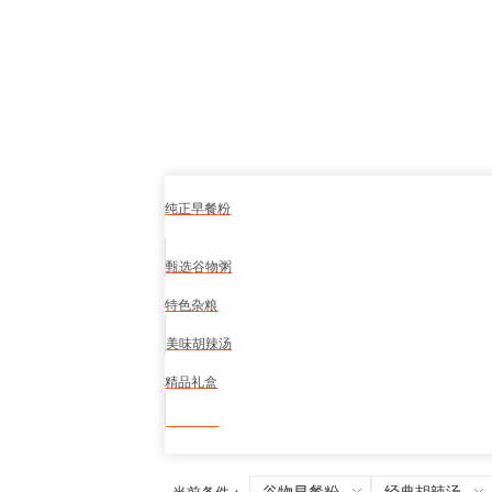
纯正早餐粉
甄选谷物粥
特色杂粮
美味胡辣汤
精品礼盒
食品安全