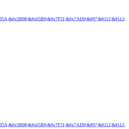
35A;&#x5B98;&#x65B9;&#x7F51;&#x7AD9;&#97;&#112;&#112;
35A;&#x5B98;&#x65B9;&#x7F51;&#x7AD9;&#97;&#112;&#112;