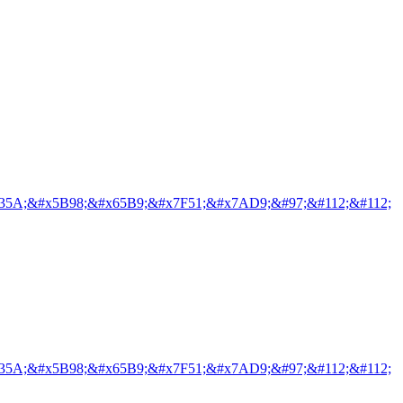
35A;&#x5B98;&#x65B9;&#x7F51;&#x7AD9;&#97;&#112;&#112;
35A;&#x5B98;&#x65B9;&#x7F51;&#x7AD9;&#97;&#112;&#112;