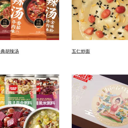
经典胡辣汤
五仁炒面