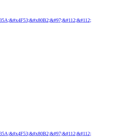
35A;&#x4F53;&#x80B2;&#97;&#112;&#112;
35A;&#x4F53;&#x80B2;&#97;&#112;&#112;