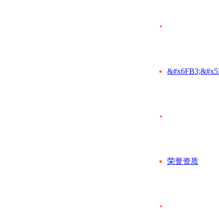
&#x6FB3;&#x5
荣誉资质