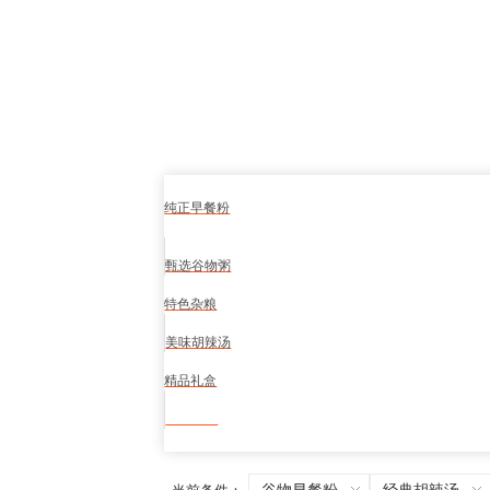
纯正早餐粉
甄选谷物粥
特色杂粮
美味胡辣汤
精品礼盒
食品安全