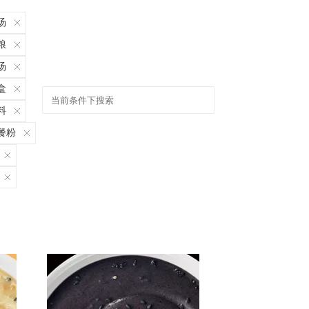
汤
粮
汤
盒
料
餐粉