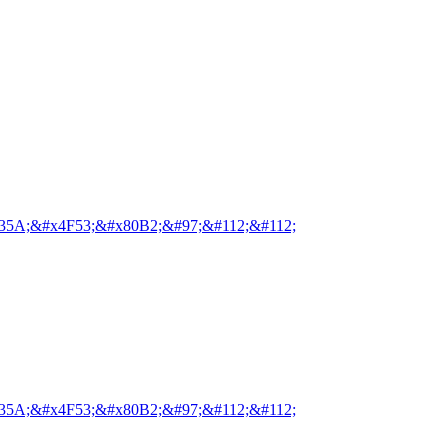
35A;&#x4F53;&#x80B2;&#97;&#112;&#112;
35A;&#x4F53;&#x80B2;&#97;&#112;&#112;