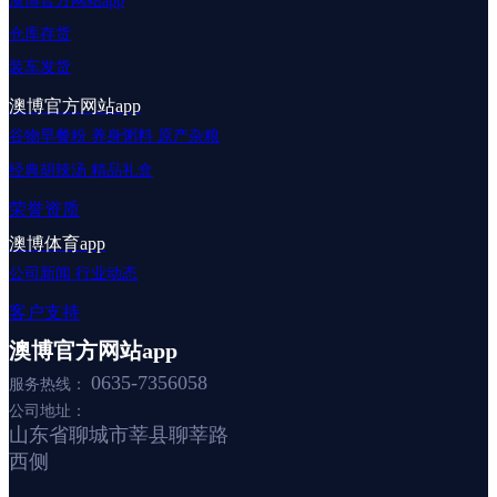
澳博官方网站app
仓库存货
装车发货
澳博官方网站app
谷物早餐粉
养身粥料
原产杂粮
经典胡辣汤
精品礼盒
荣誉资质
澳博体育app
公司新闻
行业动态
客户支持
澳博官方网站app
0635-7356058
服务热线：
公司地址：
山东省聊城市莘县聊莘路
西侧