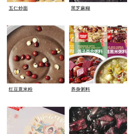
五仁炒面
黑芝麻糊
红豆薏米粉
养身粥料