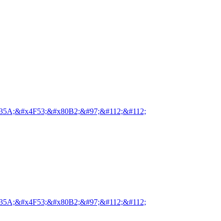
35A;&#x4F53;&#x80B2;&#97;&#112;&#112;
35A;&#x4F53;&#x80B2;&#97;&#112;&#112;