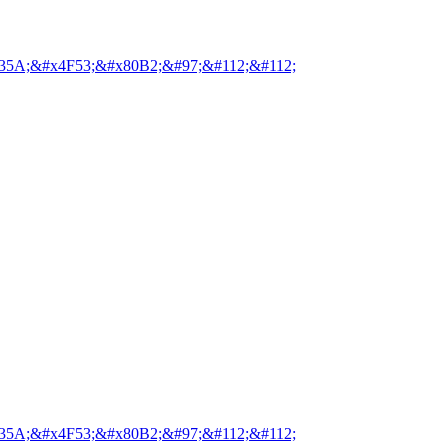
35A;&#x4F53;&#x80B2;&#97;&#112;&#112;
35A;&#x4F53;&#x80B2;&#97;&#112;&#112;