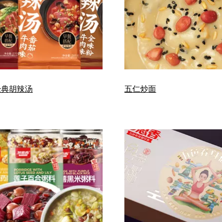
经典胡辣汤
五仁炒面