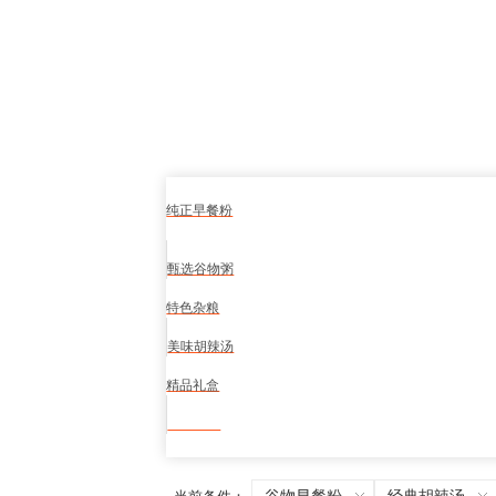
纯正早餐粉
甄选谷物粥
特色杂粮
美味胡辣汤
精品礼盒
食品安全