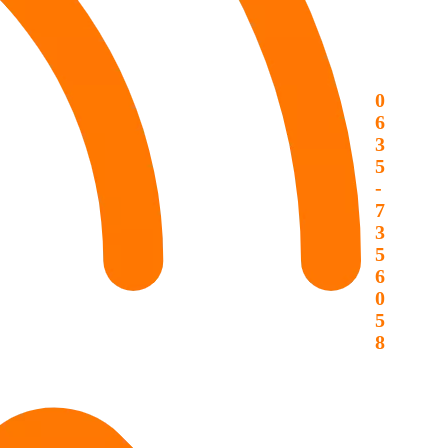
0
6
3
5
-
7
3
5
6
0
5
8