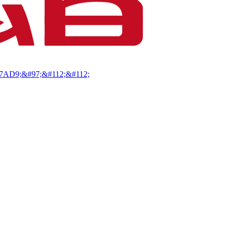
7AD9;&#97;&#112;&#112;