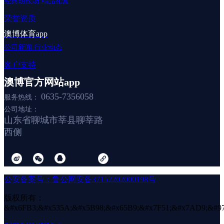
经典胡辣汤
精品礼盒
荣誉资质
澳博体育app
公司新闻
行业动态
客户支持
澳博官方网站app
0635-7356058
服务热线：
公司地址：
山东省聊城市莘县聊莘路
西侧
公安备案号：鲁公网安备37152202000198号
版权所有：
&#x6FB3;&#x535A;&#x5B98;&#x65B9;&#x7F51;&#x7AD9;&#97