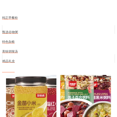
纯正早餐粉
甄选谷物粥
特色杂粮
美味胡辣汤
精品礼盒
食品安全