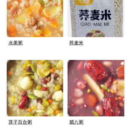
水果粥
荞麦米
莲子百合粥
腊八粥