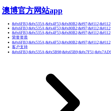
澳博官方网站app
&#x6FB3;&#x535A;&#x4F53;&#x80B2;&#97;&#112;&#112
&#x6FB3;&#x535A;&#x4F53;&#x80B2;&#97;&#112;&#112
&#x6FB3;&#x535A;&#x4F53;&#x80B2;&#97;&#112;&#112
荣誉资质
&#x6FB3;&#x535A;&#x4F53;&#x80B2;&#97;&#112;&#112
客户支持
&#x6FB3;&#x535A;&#x5B98;&#x65B9;&#x7F51;&#x7AD9;