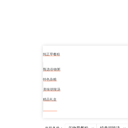
纯正早餐粉
甄选谷物粥
特色杂粮
美味胡辣汤
精品礼盒
食品安全