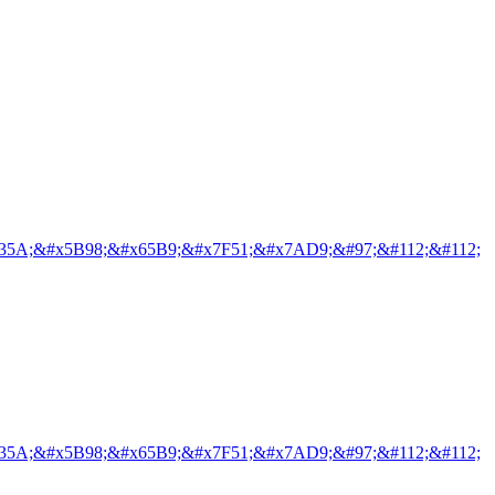
35A;&#x5B98;&#x65B9;&#x7F51;&#x7AD9;&#97;&#112;&#112;
35A;&#x5B98;&#x65B9;&#x7F51;&#x7AD9;&#97;&#112;&#112;