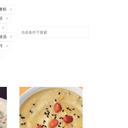
餐粉
粉
辣汤
料