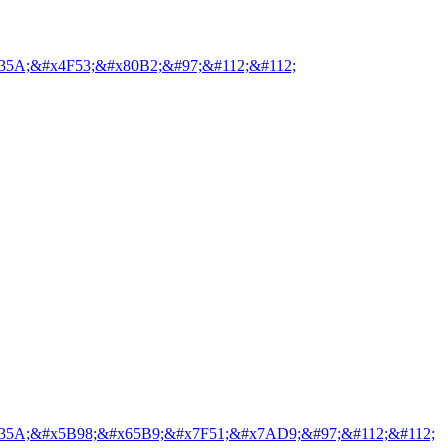
35A;&#x4F53;&#x80B2;&#97;&#112;&#112;
35A;&#x5B98;&#x65B9;&#x7F51;&#x7AD9;&#97;&#112;&#112;