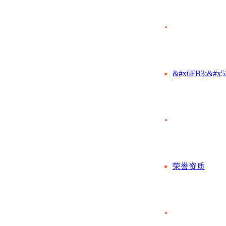
&#x6FB3;&#x5
荣誉资质