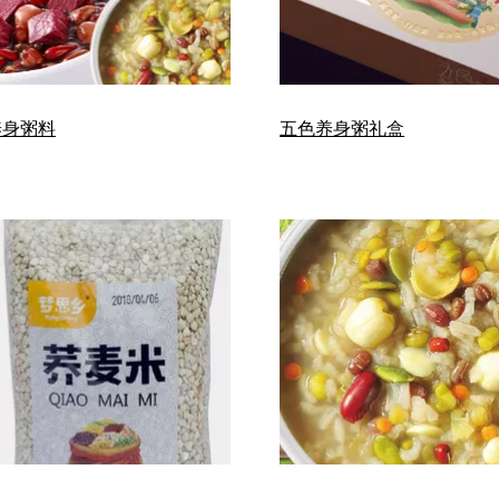
养身粥料
五色养身粥礼盒