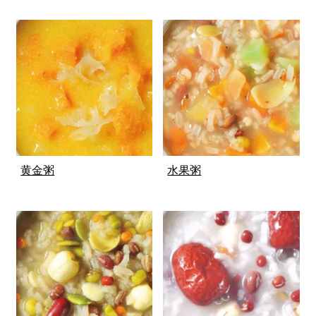
黄金粥
水果粥