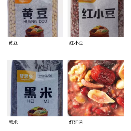
黄豆
红小豆
黑米
红润粥