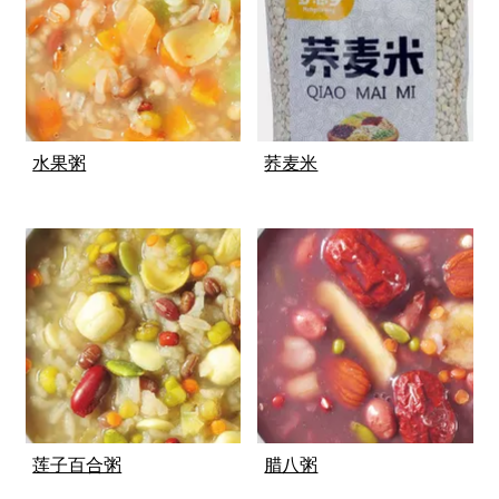
水果粥
荞麦米
莲子百合粥
腊八粥