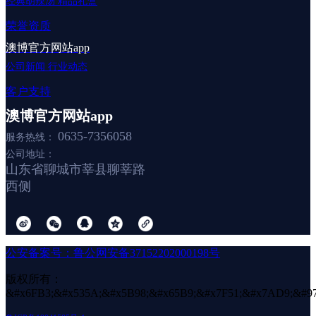
经典胡辣汤
精品礼盒
荣誉资质
澳博官方网站app
公司新闻
行业动态
客户支持
澳博官方网站app
0635-7356058
服务热线：
公司地址：
山东省聊城市莘县聊莘路
西侧
公安备案号：鲁公网安备37152202000198号
版权所有：
&#x6FB3;&#x535A;&#x5B98;&#x65B9;&#x7F51;&#x7AD9;&#97