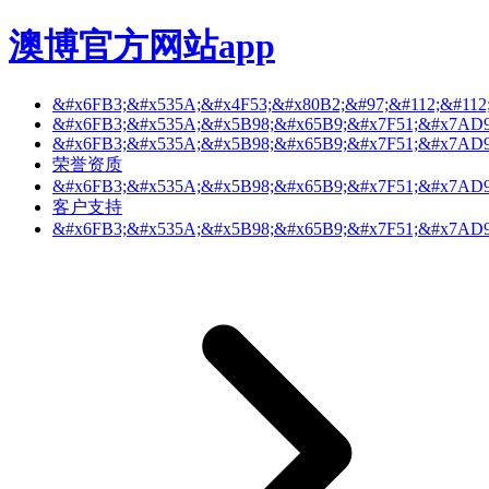
澳博官方网站app
&#x6FB3;&#x535A;&#x4F53;&#x80B2;&#97;&#112;&#112
&#x6FB3;&#x535A;&#x5B98;&#x65B9;&#x7F51;&#x7AD9;
&#x6FB3;&#x535A;&#x5B98;&#x65B9;&#x7F51;&#x7AD9;
荣誉资质
&#x6FB3;&#x535A;&#x5B98;&#x65B9;&#x7F51;&#x7AD9;
客户支持
&#x6FB3;&#x535A;&#x5B98;&#x65B9;&#x7F51;&#x7AD9;