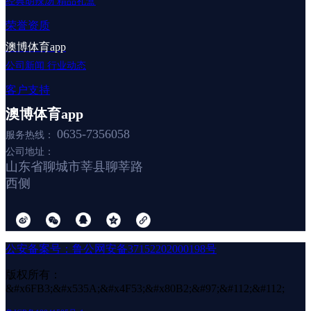
经典胡辣汤
精品礼盒
荣誉资质
澳博体育app
公司新闻
行业动态
客户支持
澳博体育app
0635-7356058
服务热线：
公司地址：
山东省聊城市莘县聊莘路
西侧
公安备案号：鲁公网安备37152202000198号
版权所有：
&#x6FB3;&#x535A;&#x4F53;&#x80B2;&#97;&#112;&#112;