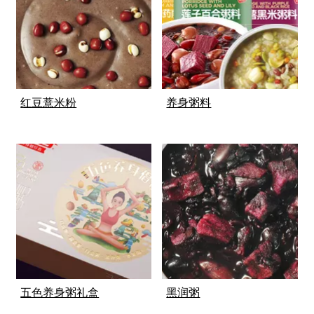
红豆薏米粉
养身粥料
五色养身粥礼盒
黑润粥