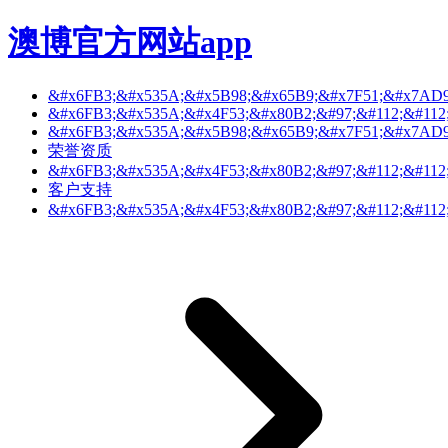
澳博官方网站app
&#x6FB3;&#x535A;&#x5B98;&#x65B9;&#x7F51;&#x7AD9;
&#x6FB3;&#x535A;&#x4F53;&#x80B2;&#97;&#112;&#112
&#x6FB3;&#x535A;&#x5B98;&#x65B9;&#x7F51;&#x7AD9;
荣誉资质
&#x6FB3;&#x535A;&#x4F53;&#x80B2;&#97;&#112;&#112
客户支持
&#x6FB3;&#x535A;&#x4F53;&#x80B2;&#97;&#112;&#112