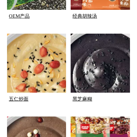
OEM产品
经典胡辣汤
五仁炒面
黑芝麻糊