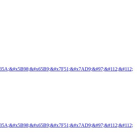
35A;&#x5B98;&#x65B9;&#x7F51;&#x7AD9;&#97;&#112;&#112;
35A;&#x5B98;&#x65B9;&#x7F51;&#x7AD9;&#97;&#112;&#112;