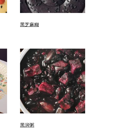
黑芝麻糊
黑润粥