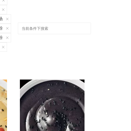
汤
粉
粉