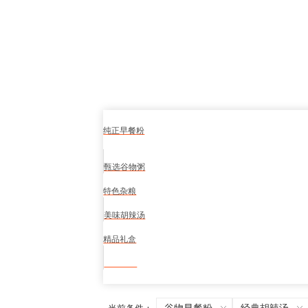
纯正早餐粉
甄选谷物粥
特色杂粮
美味胡辣汤
精品礼盒
食品安全