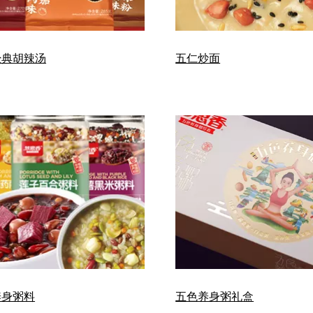
经典胡辣汤
五仁炒面
养身粥料
五色养身粥礼盒