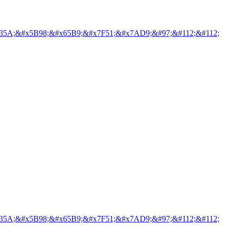
35A;&#x5B98;&#x65B9;&#x7F51;&#x7AD9;&#97;&#112;&#112;
35A;&#x5B98;&#x65B9;&#x7F51;&#x7AD9;&#97;&#112;&#112;