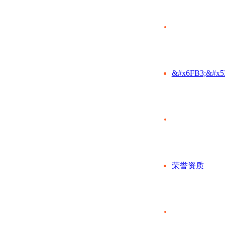
&#x6FB3;&#x5
荣誉资质