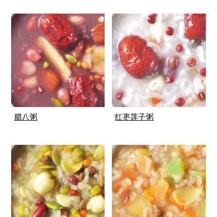
腊八粥
红枣莲子粥