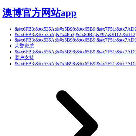
澳博官方网站app
&#x6FB3;&#x535A;&#x5B98;&#x65B9;&#x7F51;&#x7AD9;
&#x6FB3;&#x535A;&#x4F53;&#x80B2;&#97;&#112;&#112
&#x6FB3;&#x535A;&#x5B98;&#x65B9;&#x7F51;&#x7AD9;
荣誉资质
&#x6FB3;&#x535A;&#x5B98;&#x65B9;&#x7F51;&#x7AD9;
客户支持
&#x6FB3;&#x535A;&#x5B98;&#x65B9;&#x7F51;&#x7AD9;