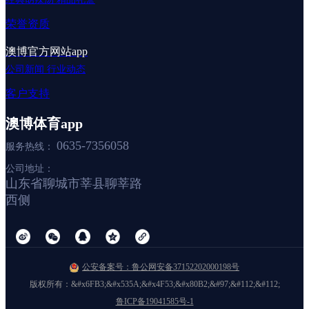
荣誉资质
澳博官方网站app
公司新闻
行业动态
客户支持
澳博体育app
0635-7356058
服务热线：
公司地址：
山东省聊城市莘县聊莘路
西侧
公安备案号：鲁公网安备37152202000198号
版权所有：&#x6FB3;&#x535A;&#x4F53;&#x80B2;&#97;&#112;&#112;
鲁ICP备19041585号-1