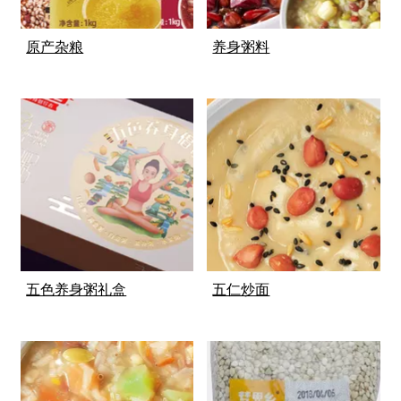
原产杂粮
养身粥料
五色养身粥礼盒
五仁炒面