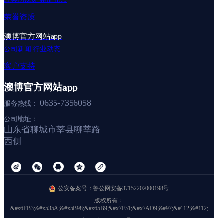
荣誉资质
澳博官方网站app
公司新闻
行业动态
客户支持
澳博官方网站app
0635-7356058
服务热线：
公司地址：
山东省聊城市莘县聊莘路
西侧
公安备案号：鲁公网安备37152202000198号
版权所有：
&#x6FB3;&#x535A;&#x5B98;&#x65B9;&#x7F51;&#x7AD9;&#97;&#112;&#112;