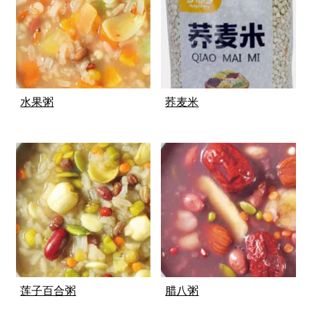
水果粥
荞麦米
莲子百合粥
腊八粥