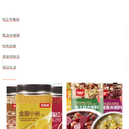
纯正早餐粉
甄选谷物粥
特色杂粮
美味胡辣汤
精品礼盒
食品安全