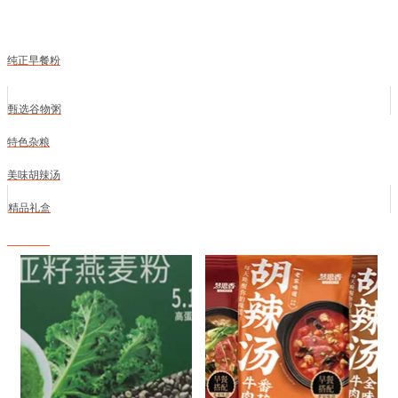
纯正早餐粉
甄选谷物粥
特色杂粮
美味胡辣汤
精品礼盒
食品安全