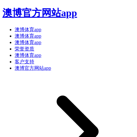
澳博官方网站app
澳博体育app
澳博体育app
澳博体育app
荣誉资质
澳博体育app
客户支持
澳博官方网站app