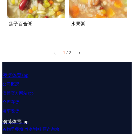
莲子百合粥
水果粥
1
/ 2
澳博体育app
公司概况
澳博官方网站app
仓库存货
装车发货
澳博体育app
谷物早餐粉
养身粥料
原产杂粮