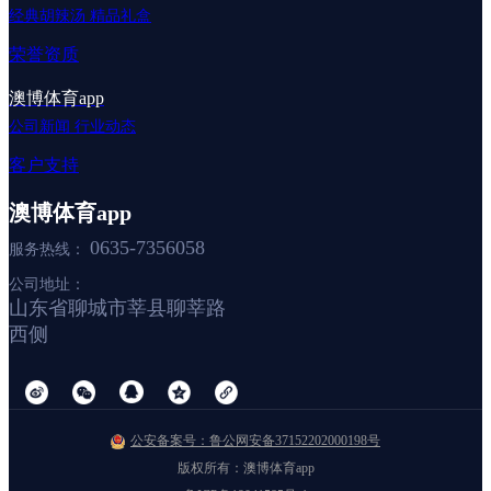
经典胡辣汤
精品礼盒
荣誉资质
澳博体育app
公司新闻
行业动态
客户支持
澳博体育app
0635-7356058
服务热线：
公司地址：
山东省聊城市莘县聊莘路
西侧
公安备案号：鲁公网安备37152202000198号
版权所有：澳博体育app