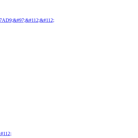
7AD9;&#97;&#112;&#112;
#112;