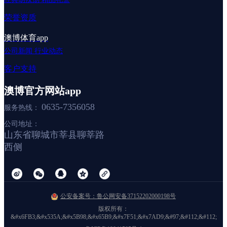
荣誉资质
澳博体育app
公司新闻
行业动态
客户支持
澳博官方网站app
0635-7356058
服务热线：
公司地址：
山东省聊城市莘县聊莘路
西侧
公安备案号：鲁公网安备37152202000198号
版权所有：
&#x6FB3;&#x535A;&#x5B98;&#x65B9;&#x7F51;&#x7AD9;&#97;&#112;&#112;