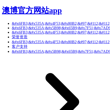
澳博官方网站app
&#x6FB3;&#x535A;&#x4F53;&#x80B2;&#97;&#112;&#112
&#x6FB3;&#x535A;&#x5B98;&#x65B9;&#x7F51;&#x7AD9;
&#x6FB3;&#x535A;&#x4F53;&#x80B2;&#97;&#112;&#112
荣誉资质
&#x6FB3;&#x535A;&#x4F53;&#x80B2;&#97;&#112;&#112
客户支持
&#x6FB3;&#x535A;&#x5B98;&#x65B9;&#x7F51;&#x7AD9;