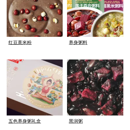
红豆薏米粉
养身粥料
五色养身粥礼盒
黑润粥