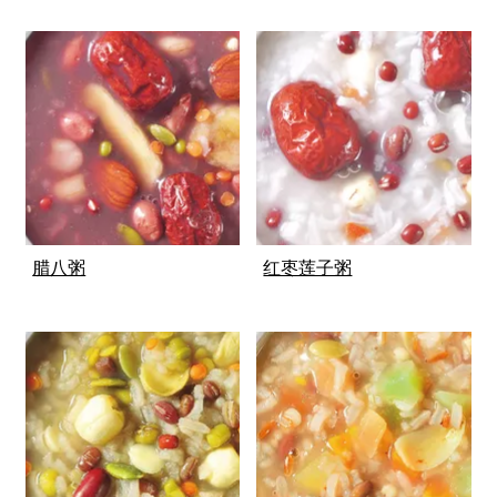
腊八粥
红枣莲子粥