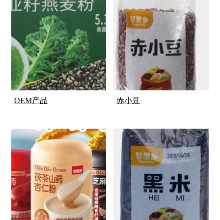
OEM产品
赤小豆