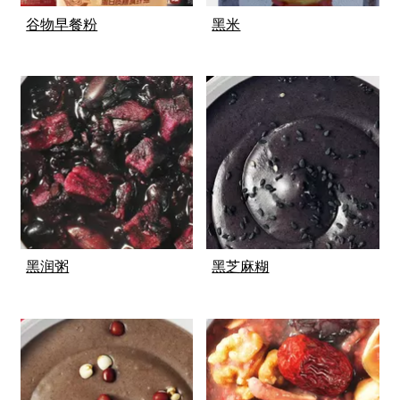
谷物早餐粉
黑米
黑润粥
黑芝麻糊