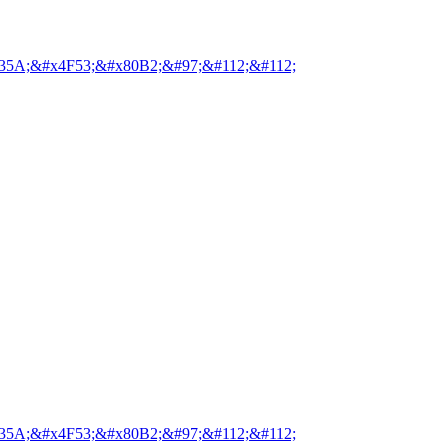
35A;&#x4F53;&#x80B2;&#97;&#112;&#112;
35A;&#x4F53;&#x80B2;&#97;&#112;&#112;