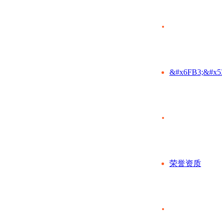
&#x6FB3;&#x5
荣誉资质