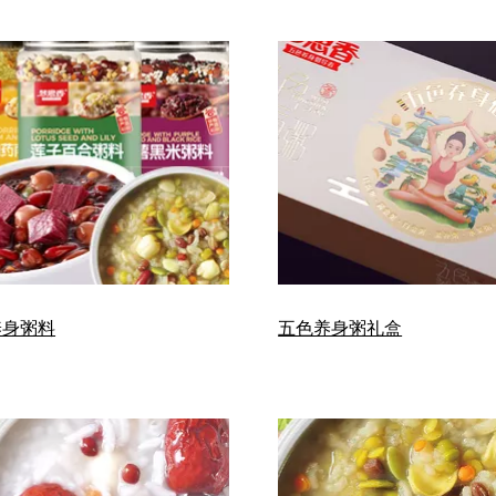
养身粥料
五色养身粥礼盒