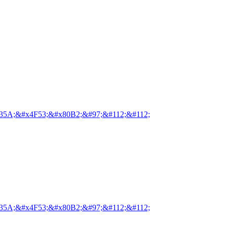
35A;&#x4F53;&#x80B2;&#97;&#112;&#112;
35A;&#x4F53;&#x80B2;&#97;&#112;&#112;