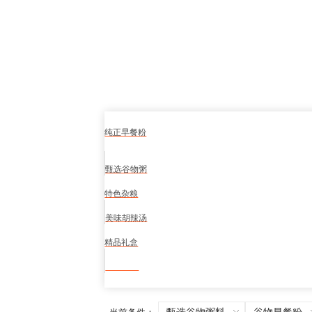
纯正早餐粉
甄选谷物粥
特色杂粮
美味胡辣汤
精品礼盒
食品安全