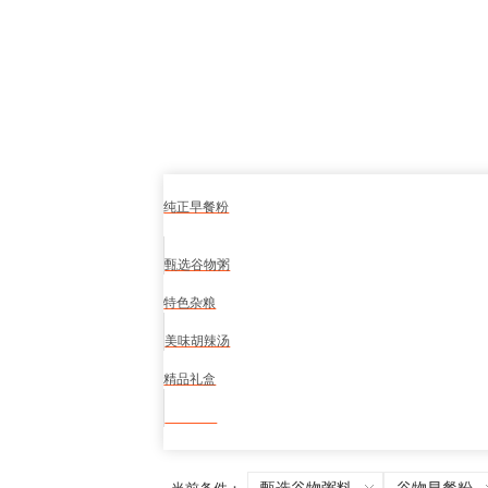
纯正早餐粉
甄选谷物粥
特色杂粮
美味胡辣汤
精品礼盒
食品安全