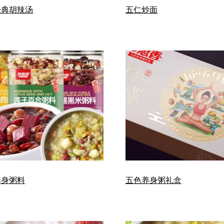
经典胡辣汤
五仁炒面
养身粥料
五色养身粥礼盒