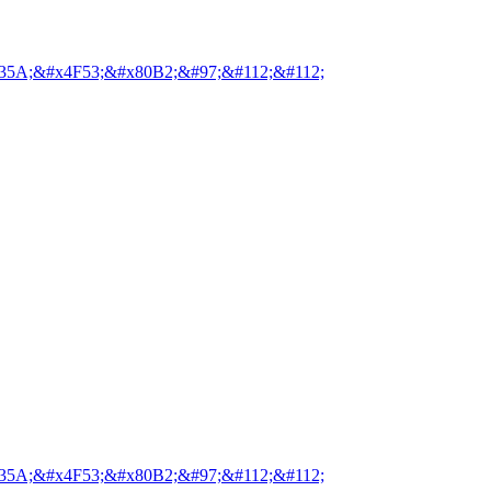
35A;&#x4F53;&#x80B2;&#97;&#112;&#112;
35A;&#x4F53;&#x80B2;&#97;&#112;&#112;