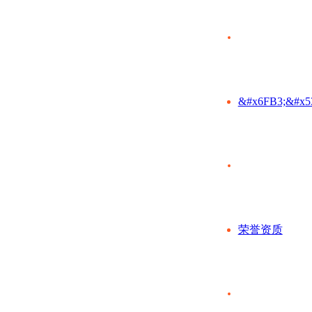
&#x6FB3;&#x5
荣誉资质