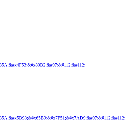
35A;&#x4F53;&#x80B2;&#97;&#112;&#112;
35A;&#x5B98;&#x65B9;&#x7F51;&#x7AD9;&#97;&#112;&#112;