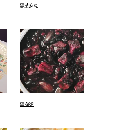
黑芝麻糊
黑润粥