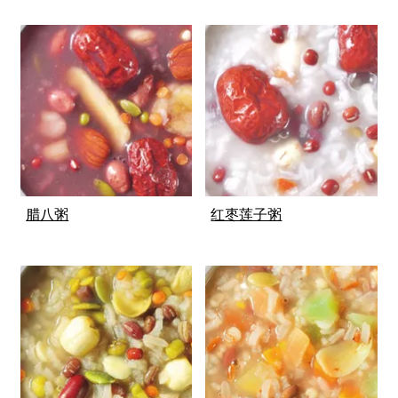
腊八粥
红枣莲子粥