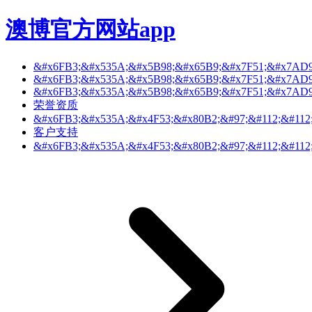
澳博官方网站app
&#x6FB3;&#x535A;&#x5B98;&#x65B9;&#x7F51;&#x7AD9;
&#x6FB3;&#x535A;&#x5B98;&#x65B9;&#x7F51;&#x7AD9;
&#x6FB3;&#x535A;&#x5B98;&#x65B9;&#x7F51;&#x7AD9;
荣誉资质
&#x6FB3;&#x535A;&#x4F53;&#x80B2;&#97;&#112;&#112
客户支持
&#x6FB3;&#x535A;&#x4F53;&#x80B2;&#97;&#112;&#112