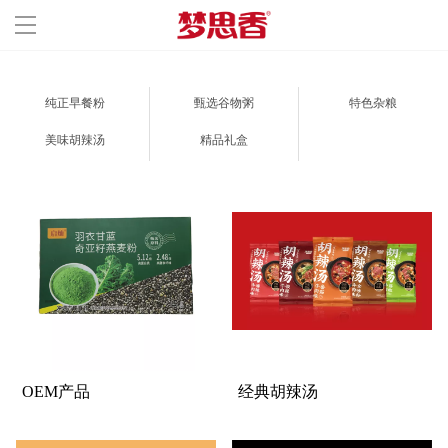
澳博官方网站app
澳博官方网站app
纯正早餐粉
甄选谷物粥
特色杂粮
澳博官方网站app
美味胡辣汤
精品礼盒
食品安全
澳博体育app
荣誉资质
澳博体育app
客户支持
澳博官方网站app
OEM产品
经典胡辣汤