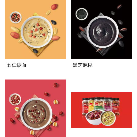
五仁炒面
黑芝麻糊