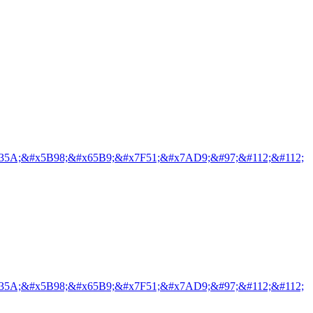
35A;&#x5B98;&#x65B9;&#x7F51;&#x7AD9;&#97;&#112;&#112;
35A;&#x5B98;&#x65B9;&#x7F51;&#x7AD9;&#97;&#112;&#112;