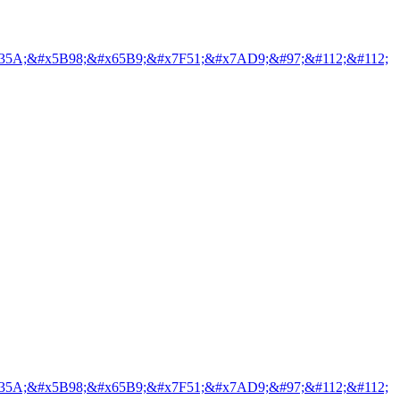
35A;&#x5B98;&#x65B9;&#x7F51;&#x7AD9;&#97;&#112;&#112;
35A;&#x5B98;&#x65B9;&#x7F51;&#x7AD9;&#97;&#112;&#112;