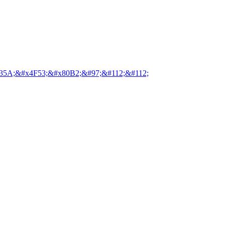
35A;&#x4F53;&#x80B2;&#97;&#112;&#112;