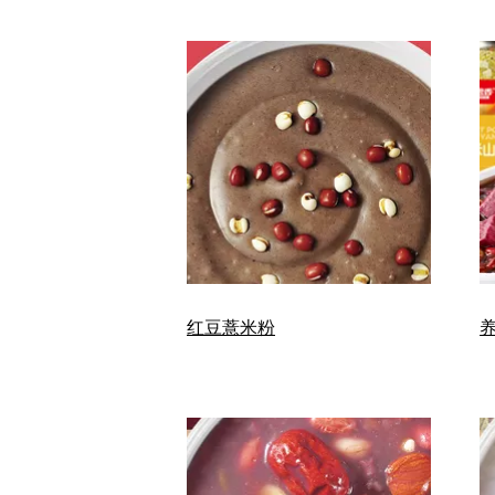
红豆薏米粉