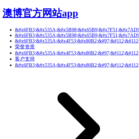
澳博官方网站app
&#x6FB3;&#x535A;&#x5B98;&#x65B9;&#x7F51;&#x7AD9;
&#x6FB3;&#x535A;&#x5B98;&#x65B9;&#x7F51;&#x7AD9;
&#x6FB3;&#x535A;&#x4F53;&#x80B2;&#97;&#112;&#112
荣誉资质
&#x6FB3;&#x535A;&#x4F53;&#x80B2;&#97;&#112;&#112
客户支持
&#x6FB3;&#x535A;&#x4F53;&#x80B2;&#97;&#112;&#112