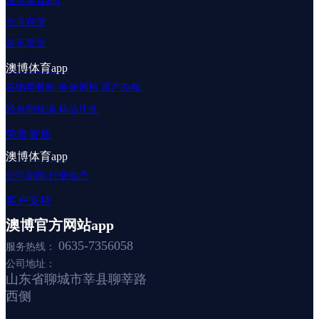
澳博体育app
仓库存货
装车发货
澳博体育app
谷物早餐粉
养身粥料
原产杂粮
经典胡辣汤
精品礼盒
荣誉资质
澳博体育app
公司新闻
行业动态
客户支持
澳博官方网站app
0635-7356058
服务热线：
公司地址：
山东省聊城市莘县聊莘路
西侧