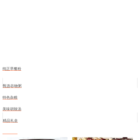
纯正早餐粉
甄选谷物粥
特色杂粮
美味胡辣汤
精品礼盒
食品安全