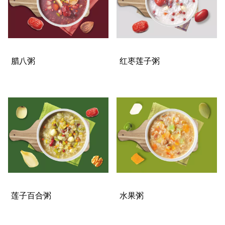
腊八粥
红枣莲子粥
莲子百合粥
水果粥