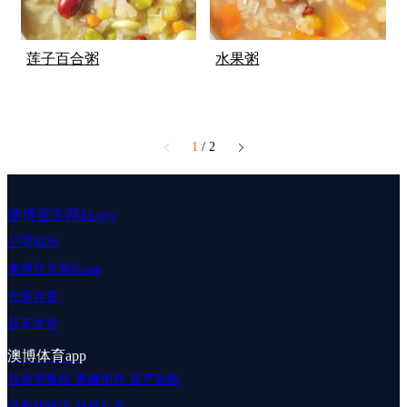
莲子百合粥
水果粥
1
/ 2
澳博官方网站app
公司概况
澳博官方网站app
仓库存货
装车发货
澳博体育app
谷物早餐粉
养身粥料
原产杂粮
经典胡辣汤
精品礼盒