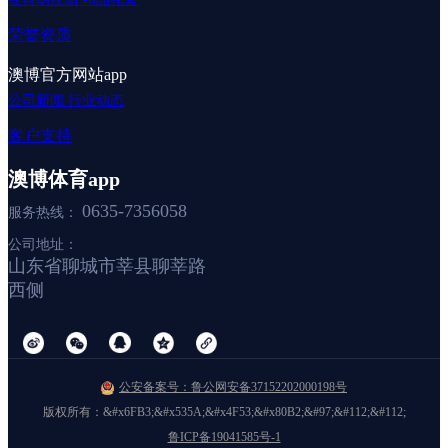
荣誉资质
澳博官方网站app
公司新闻
行业动态
客户支持
澳博体育app
0635-7356058
服务热线：
公司地址：
山东省聊城市莘县聊莘路
西侧
公安备案号：鲁公网安备37152202000198号
版权所有：&#x6FB3;&#x535A;&#x4F53;&#x80B2;&#97;&#112;&#112;
鲁ICP备19041585号-1