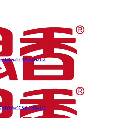
7AD9;&#97;&#112;&#112;
7AD9;&#97;&#112;&#112;