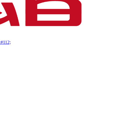
#112;