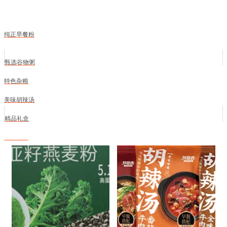
纯正早餐粉
甄选谷物粥
特色杂粮
美味胡辣汤
精品礼盒
食品安全