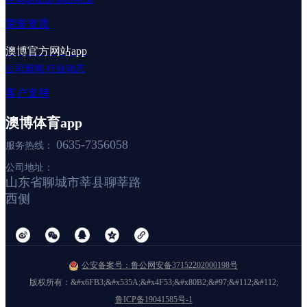
荣誉资质
澳博官方网站app
公司新闻
行业动态
客户支持
澳博体育app
0635-7356058
服务热线：
公司地址：
山东省聊城市莘县聊莘路
西侧
公安备案号：鲁公网安备37152202000198号
版权所有：&#x6FB3;&#x535A;&#x4F53;&#x80B2;&#97;&#112;&#112;
鲁ICP备19041585号-1