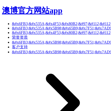
澳博官方网站app
&#x6FB3;&#x535A;&#x4F53;&#x80B2;&#97;&#112;&#112
&#x6FB3;&#x535A;&#x5B98;&#x65B9;&#x7F51;&#x7AD9;
&#x6FB3;&#x535A;&#x4F53;&#x80B2;&#97;&#112;&#112
荣誉资质
&#x6FB3;&#x535A;&#x5B98;&#x65B9;&#x7F51;&#x7AD9;
客户支持
&#x6FB3;&#x535A;&#x5B98;&#x65B9;&#x7F51;&#x7AD9;