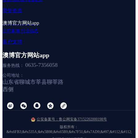
荣誉资质
澳博官方网站app
公司新闻
行业动态
客户支持
澳博官方网站app
0635-7356058
服务热线：
公司地址：
山东省聊城市莘县聊莘路
西侧
公安备案号：鲁公网安备37152202000198号
版权所有：
&#x6FB3;&#x535A;&#x5B98;&#x65B9;&#x7F51;&#x7AD9;&#97;&#112;&#112;