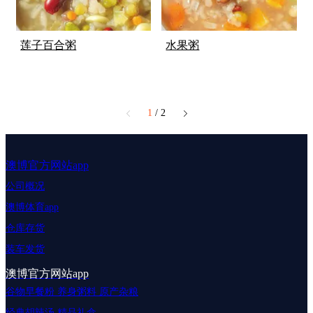
莲子百合粥
水果粥
1
/ 2
澳博官方网站app
公司概况
澳博体育app
仓库存货
装车发货
澳博官方网站app
谷物早餐粉
养身粥料
原产杂粮
经典胡辣汤
精品礼盒