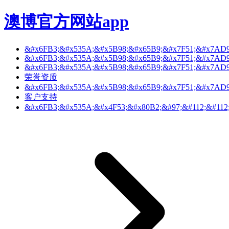
澳博官方网站app
&#x6FB3;&#x535A;&#x5B98;&#x65B9;&#x7F51;&#x7AD9;
&#x6FB3;&#x535A;&#x5B98;&#x65B9;&#x7F51;&#x7AD9;
&#x6FB3;&#x535A;&#x5B98;&#x65B9;&#x7F51;&#x7AD9;
荣誉资质
&#x6FB3;&#x535A;&#x5B98;&#x65B9;&#x7F51;&#x7AD9;
客户支持
&#x6FB3;&#x535A;&#x4F53;&#x80B2;&#97;&#112;&#112