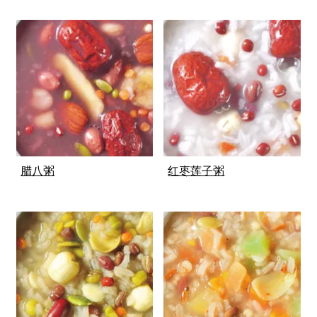
腊八粥
红枣莲子粥