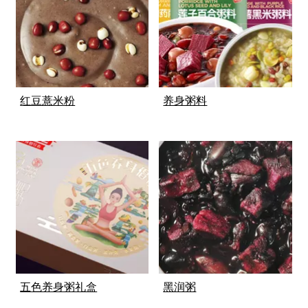
红豆薏米粉
养身粥料
五色养身粥礼盒
黑润粥