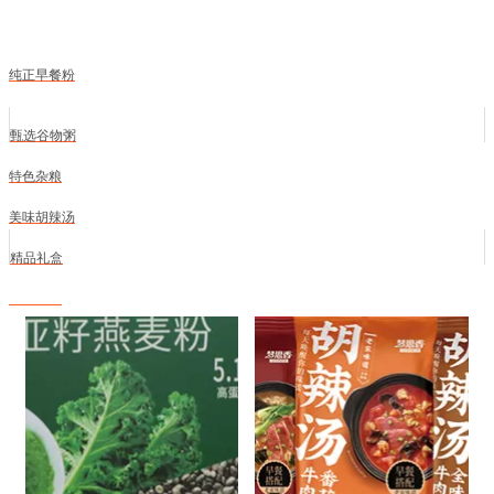
纯正早餐粉
甄选谷物粥
特色杂粮
美味胡辣汤
精品礼盒
食品安全