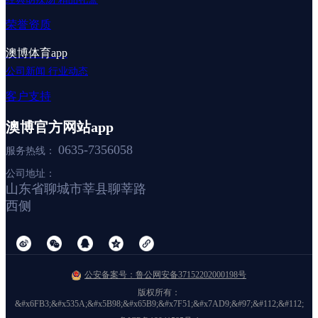
荣誉资质
澳博体育app
公司新闻
行业动态
客户支持
澳博官方网站app
0635-7356058
服务热线：
公司地址：
山东省聊城市莘县聊莘路
西侧
公安备案号：鲁公网安备37152202000198号
版权所有：
&#x6FB3;&#x535A;&#x5B98;&#x65B9;&#x7F51;&#x7AD9;&#97;&#112;&#112;