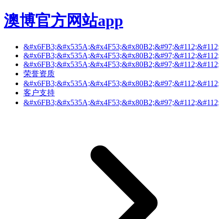
澳博官方网站app
&#x6FB3;&#x535A;&#x4F53;&#x80B2;&#97;&#112;&#112
&#x6FB3;&#x535A;&#x4F53;&#x80B2;&#97;&#112;&#112
&#x6FB3;&#x535A;&#x4F53;&#x80B2;&#97;&#112;&#112
荣誉资质
&#x6FB3;&#x535A;&#x4F53;&#x80B2;&#97;&#112;&#112
客户支持
&#x6FB3;&#x535A;&#x4F53;&#x80B2;&#97;&#112;&#112