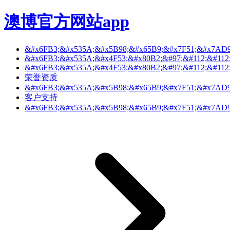
澳博官方网站app
&#x6FB3;&#x535A;&#x5B98;&#x65B9;&#x7F51;&#x7AD9;
&#x6FB3;&#x535A;&#x4F53;&#x80B2;&#97;&#112;&#112
&#x6FB3;&#x535A;&#x4F53;&#x80B2;&#97;&#112;&#112
荣誉资质
&#x6FB3;&#x535A;&#x5B98;&#x65B9;&#x7F51;&#x7AD9;
客户支持
&#x6FB3;&#x535A;&#x5B98;&#x65B9;&#x7F51;&#x7AD9;