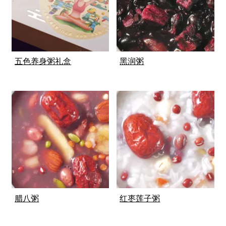
五色养身粥礼盒
黑润粥
腊八粥
红枣莲子粥