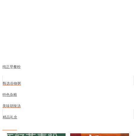
纯正早餐粉
甄选谷物粥
特色杂粮
美味胡辣汤
精品礼盒
食品安全