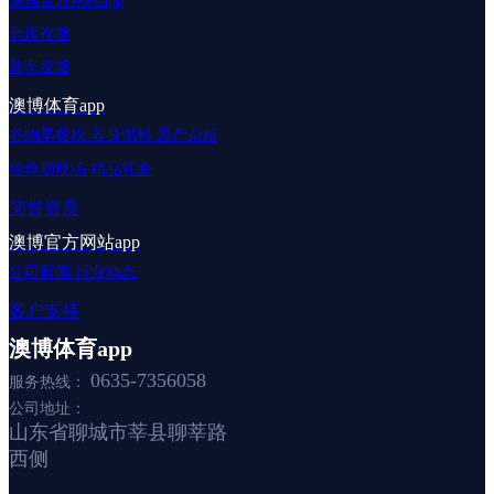
澳博官方网站app
仓库存货
装车发货
澳博体育app
谷物早餐粉
养身粥料
原产杂粮
经典胡辣汤
精品礼盒
荣誉资质
澳博官方网站app
公司新闻
行业动态
客户支持
澳博体育app
0635-7356058
服务热线：
公司地址：
山东省聊城市莘县聊莘路
西侧