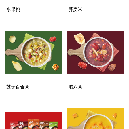
水果粥
荞麦米
莲子百合粥
腊八粥