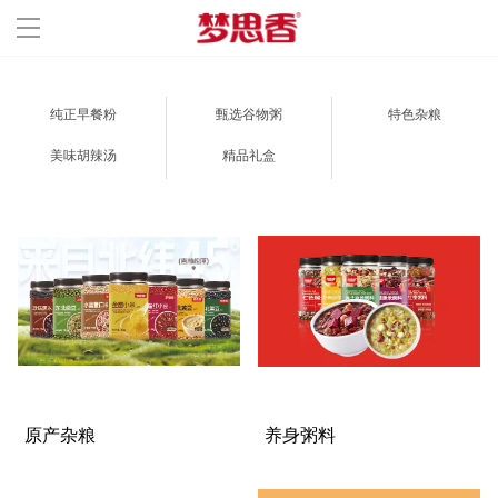
澳博官方网站app
澳博官方网站app
纯正早餐粉
甄选谷物粥
特色杂粮
澳博官方网站app
美味胡辣汤
精品礼盒
食品安全
澳博官方网站app
荣誉资质
澳博体育app
客户支持
澳博体育app
原产杂粮
养身粥料