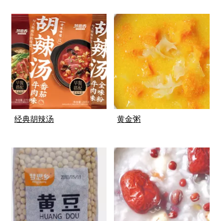
经典胡辣汤
黄金粥