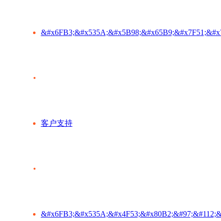
&#x6FB3;&#x535A;&#x5B98;&#x65B9;&#x7F51;&#x
客户支持
&#x6FB3;&#x535A;&#x4F53;&#x80B2;&#97;&#112;&