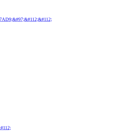
7AD9;&#97;&#112;&#112;
#112;