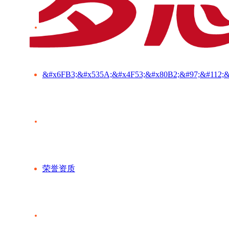
&#x6FB3;&#x535A;&#x4F53;&#x80B2;&#97;&#112;&
荣誉资质