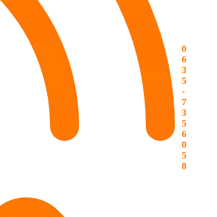
0
6
3
5
-
7
3
5
6
0
5
8