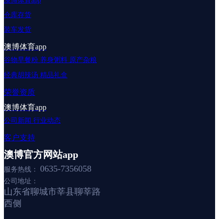
澳博体育app
仓库存货
装车发货
澳博体育app
谷物早餐粉
养身粥料
原产杂粮
经典胡辣汤
精品礼盒
荣誉资质
澳博体育app
公司新闻
行业动态
客户支持
澳博官方网站app
0635-7356058
服务热线：
公司地址：
山东省聊城市莘县聊莘路
西侧