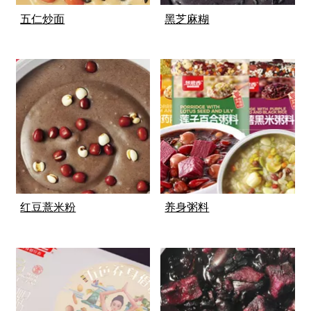
五仁炒面
黑芝麻糊
红豆薏米粉
养身粥料