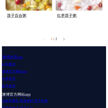
莲子百合粥
红枣莲子粥
1
/ 2
澳博体育app
公司概况
澳博官方网站app
仓库存货
装车发货
澳博官方网站app
谷物早餐粉
养身粥料
原产杂粮