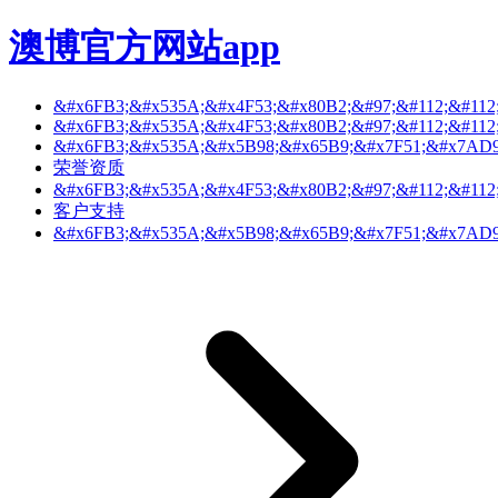
澳博官方网站app
&#x6FB3;&#x535A;&#x4F53;&#x80B2;&#97;&#112;&#112
&#x6FB3;&#x535A;&#x4F53;&#x80B2;&#97;&#112;&#112
&#x6FB3;&#x535A;&#x5B98;&#x65B9;&#x7F51;&#x7AD9;
荣誉资质
&#x6FB3;&#x535A;&#x4F53;&#x80B2;&#97;&#112;&#112
客户支持
&#x6FB3;&#x535A;&#x5B98;&#x65B9;&#x7F51;&#x7AD9;