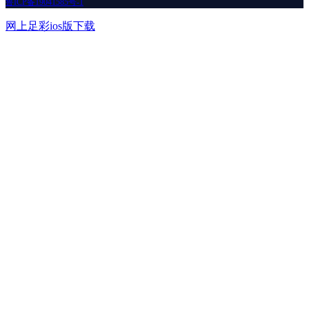
鲁ICP备19041585号-1
网上足彩ios版下载