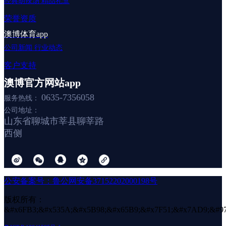
经典胡辣汤
精品礼盒
荣誉资质
澳博体育app
公司新闻
行业动态
客户支持
澳博官方网站app
0635-7356058
服务热线：
公司地址：
山东省聊城市莘县聊莘路
西侧
公安备案号：鲁公网安备37152202000198号
版权所有：
&#x6FB3;&#x535A;&#x5B98;&#x65B9;&#x7F51;&#x7AD9;&#97