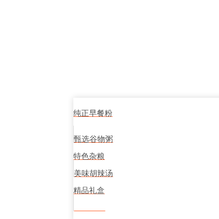
纯正早餐粉
甄选谷物粥
特色杂粮
美味胡辣汤
精品礼盒
食品安全