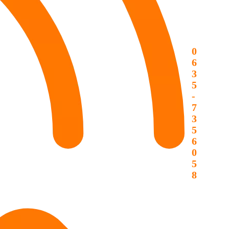
0
6
3
5
-
7
3
5
6
0
5
8