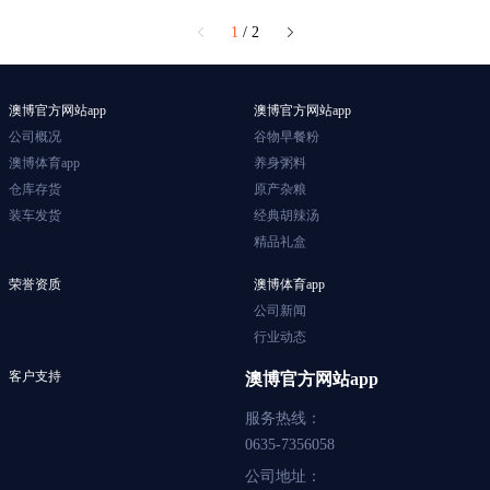
1
/ 2
澳博官方网站app
澳博官方网站app
公司概况
澳博体育app
仓库存货
装车发货
精品礼盒
荣誉资质
澳博体育app
行业动态
客户支持
澳博官方网站app
0635-7356058
公司地址：